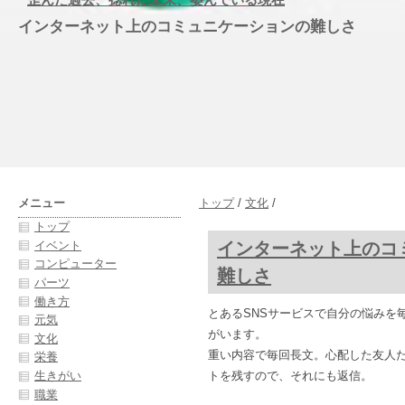
インターネット上のコミュニケーションの難しさ
メニュー
トップ
/
文化
/
トップ
インターネット上のコ
イベント
コンピューター
難しさ
パーツ
働き方
とあるSNSサービスで自分の悩みを
元気
がいます。
文化
重い内容で毎回長文。心配した友人た
栄養
生きがい
トを残すので、それにも返信。
職業