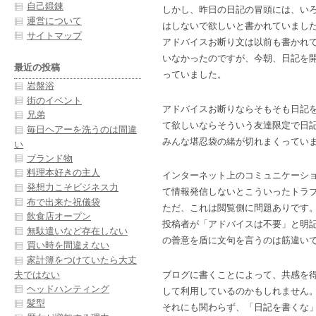
自己鍛錬
しかし、昨日の日記の冒頭には、い
運営について
はしないで欲しいと書かれていまし
サイトマップ
アドバイスお断り文は以前も書かれ
いなかったのですが、今朝、日記を
最近の投稿
っていました。
岩盤浴
街のイベント
アドバイスお断りならそもそも日記
兄弟
て欲しいならそういう友達限定で日
毎日ヘアーを洗うのは間違
みんな堪忍袋の緒が切れまくってい
い
ブランド物
料理本好きの主人
インターネット上のコミュニケーシ
発想力こそビジネス力
て情報発信しないとこういったトラ
布で出来た祝儀袋
ただ、これは閲覧側に問題ありです
飲食店オープン
投稿者が「アドバイスは不要」と明
無駄遣いなど存在しない
の善意を盾に文句を言うのは筋違い
買い時を間違えない
家計簿をつけていたら大丈
夫ではない
ブログに書くことによって、共感を
ヘッドハンティング
して利用しているのかもしれません
髪型
それにも関わらず、「日記を書くな