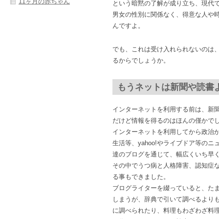
11ヶ月の赤ちゃん
という暗黙の了解が成り立ち、現代
男女の性別に関係なく、得意な人や
んですよ。
でも、これは受け入れられないのは
るからでしょうか。
もうネットは新聞や読書
インターネットを利用する前は、新
だけど情報を得るのはほんの僅かで
インターネットを利用してから政治
生活等、yahoo!やライブドア等の
達のブログを通じて、幅広くいち早
その中でうつ病と人格障害、認知症
る事もできました。
ブログライターを綴っていると、た
しまうが、辞典で引いて調べるより
に調べられたり、料理もわざわざ料