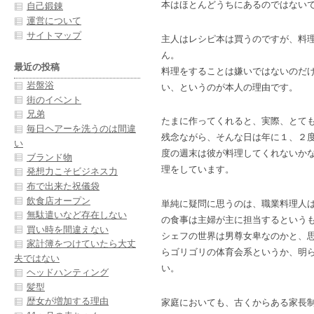
本はほとんどうちにあるのではない
自己鍛錬
運営について
サイトマップ
主人はレシピ本は買うのですが、料
ん。
最近の投稿
料理をすることは嫌いではないのだ
岩盤浴
い、というのが本人の理由です。
街のイベント
兄弟
たまに作ってくれると、実際、とて
毎日ヘアーを洗うのは間違
残念ながら、そんな日は年に１、２
い
度の週末は彼が料理してくれないか
ブランド物
理をしています。
発想力こそビジネス力
布で出来た祝儀袋
飲食店オープン
単純に疑問に思うのは、職業料理人
無駄遣いなど存在しない
の食事は主婦が主に担当するという
買い時を間違えない
シェフの世界は男尊女卑なのかと、
家計簿をつけていたら大丈
らゴリゴリの体育会系というか、明
夫ではない
い。
ヘッドハンティング
髪型
歴女が増加する理由
家庭においても、古くからある家長