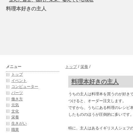
料理本好きの主人
メニュー
トップ
/
栄養
/
トップ
料理本好きの主人
イベント
コンピューター
パーツ
うちの主人は料理本を買うのが好き
働き方
つけると、オーダー注文します。
元気
ですから、うちにある料理のレシピ
文化
したもののほうが圧倒的に多いです
栄養
生きがい
特に、主人はあるイギリス人シェフ
職業