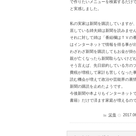
で作りたいメニューを検索するだけ
と実感しました。
私の実家は新聞を購読していますが
居している姉夫婦は新聞を読みませ
それに対して姉は「番組欄はＴＶの
はインターネットで情報を得る事が
わざわざ新聞を購読してもお金が掛
親が亡くなったら新聞取らないけど
そう言えば、先日節約している方の
費税が増税して家計も苦しくなった
読む機会が増えて政治や芸能界の裏
新聞の購読を止めたようです。
今後新聞や本よりもインターネット
書籍）だけで済ます家庭が増えるの
栄養
2017.0