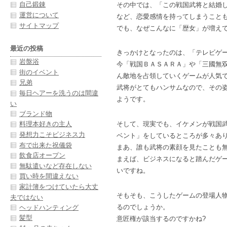
自己鍛錬
その中では、「この戦国武将と結婚
運営について
など、恋愛感情を持ってしまうこと
サイトマップ
でも、なぜこんなに「歴女」が増え
最近の投稿
きっかけとなったのは、「テレビゲ
岩盤浴
今「戦国ＢＡＳＡＲＡ」や「三國無
街のイベント
ん敵地を占領していくゲームが人気
兄弟
武将がとてもハンサムなので、その
毎日ヘアーを洗うのは間違
ようです。
い
ブランド物
そして、現実でも、イケメンが戦国
料理本好きの主人
発想力こそビジネス力
ベント」をしているところが多々あ
布で出来た祝儀袋
まあ、誰も武将の素顔を見たことも
飲食店オープン
まえば、ビジネスになると踏んだゲ
無駄遣いなど存在しない
いですね。
買い時を間違えない
家計簿をつけていたら大丈
そもそも、こうしたゲームの登場人
夫ではない
るのでしょうか。
ヘッドハンティング
髪型
意匠権が該当するのですかね?