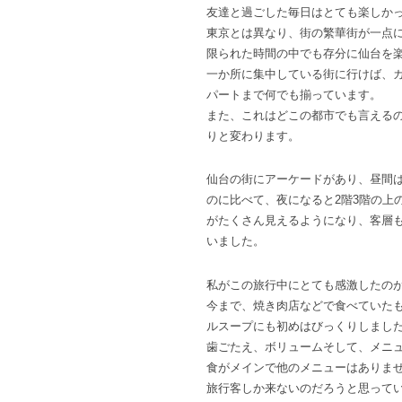
友達と過ごした毎日はとても楽しか
東京とは異なり、街の繁華街が一点に
限られた時間の中でも存分に仙台を
一か所に集中している街に行けば、
パートまで何でも揃っています。
また、これはどこの都市でも言える
りと変わります。
仙台の街にアーケードがあり、昼間は
のに比べて、夜になると2階3階の上
がたくさん見えるようになり、客層
いました。
私がこの旅行中にとても感激したの
今まで、焼き肉店などで食べていた
ルスープにも初めはびっくりしまし
歯ごたえ、ボリュームそして、メニ
食がメインで他のメニューはありま
旅行客しか来ないのだろうと思って