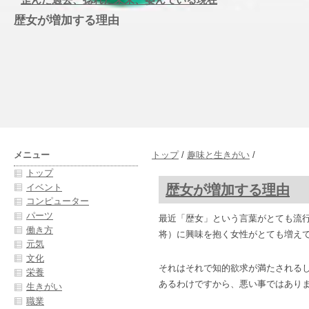
歴女が増加する理由
メニュー
トップ
/
趣味と生きがい
/
トップ
歴女が増加する理由
イベント
コンピューター
パーツ
最近「歴女」という言葉がとても流
働き方
将）に興味を抱く女性がとても増え
元気
文化
それはそれで知的欲求が満たされる
栄養
あるわけですから、悪い事ではあり
生きがい
職業