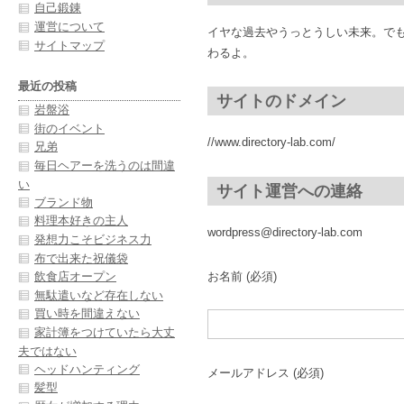
自己鍛錬
運営について
イヤな過去やうっとうしい未来。で
サイトマップ
わるよ。
最近の投稿
サイトのドメイン
岩盤浴
街のイベント
//www.directory-lab.com/
兄弟
毎日ヘアーを洗うのは間違
い
サイト運営への連絡
ブランド物
料理本好きの主人
wordpress@directory-lab.com
発想力こそビジネス力
布で出来た祝儀袋
お名前 (必須)
飲食店オープン
無駄遣いなど存在しない
買い時を間違えない
家計簿をつけていたら大丈
夫ではない
ヘッドハンティング
メールアドレス (必須)
髪型