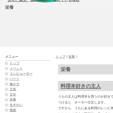
栄養
メニュー
トップ
/
栄養
/
トップ
栄養
イベント
コンピューター
パーツ
働き方
料理本好きの主人
元気
文化
うちの主人は料理本を買うのが好き
栄養
つけると、オーダー注文します。
生きがい
ですから、うちにある料理のレシピ
職業