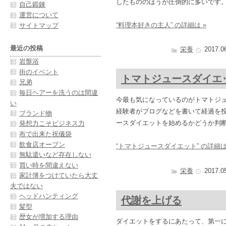
したもののほうが圧倒的に多いです
自己鍛錬
運営について
“料理本好きの主人” の詳細は »
サイトマップ
最近の投稿
栄養
2017.0
岩盤浴
街のイベント
トマトジュースダイエ
兄弟
毎日ヘアーを洗うのは間違
今最も気になっているのがトマトジ
い
経験者がブログなどを書いて経過を
ブランド物
ースダイエットを始めるかどうか判
発想力こそビジネス力
布で出来た祝儀袋
飲食店オープン
“トマトジュースダイエット” の詳細は
無駄遣いなど存在しない
買い時を間違えない
栄養
2017.0
家計簿をつけていたら大丈
夫ではない
ヘッドハンティング
代謝を上げる
髪型
歴女が増加する理由
ダイエットをするにあたって、第一