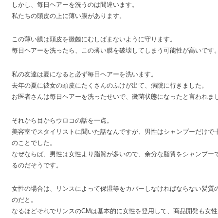
しかし、毎日ヘアーを洗うのは間違います。
私たちの頭皮の上に薄い膜があります。
この薄い膜は頭皮を黴菌にむしばまないように守ります。
毎日ヘアーを洗ったら、この薄い膜を破壊してしまう可能性が高いです
私の友達は夏になると必ず毎日ヘアーを洗います。
去年の夏に彼女の頭皮にたくさんのふけが出て、病院に行きました。
お医者さんは毎日ヘアーを洗ったせいで、黴菌状態になったと言われま
それから目からウロコの話を一点。
美容室でスタイリストに聞いた話なんですが、男性はシャンプーだけで
のことでした。
なぜならば、男性は女性より脂質が多いので、余分な脂質をシャンプー
るのだそうです。
女性の場合は、リンスによって保湿等をカバーしなければならない髪質
のだと。
なるほどそれでリンスのCMは基本的に女性を登用して、商品開発も女