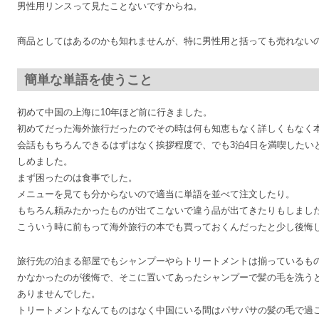
男性用リンスって見たことないですからね。
商品としてはあるのかも知れませんが、特に男性用と括っても売れない
簡単な単語を使うこと
初めて中国の上海に10年ほど前に行きました。
初めてだった海外旅行だったのでその時は何も知恵もなく詳しくもなく
会話ももちろんできるはずはなく挨拶程度で、でも3泊4日を満喫したい
しめました。
まず困ったのは食事でした。
メニューを見ても分からないので適当に単語を並べて注文したり。
もちろん頼みたかったものが出てこないで違う品が出てきたりもしまし
こういう時に前もって海外旅行の本でも買っておくんだったと少し後悔
旅行先の泊まる部屋でもシャンプーやらトリートメントは揃っているも
かなかったのが後悔で、そこに置いてあったシャンプーで髪の毛を洗う
ありませんでした。
トリートメントなんてものはなく中国にいる間はパサパサの髪の毛で過