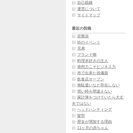
自己鍛錬
運営について
サイトマップ
最近の投稿
岩盤浴
街のイベント
兄弟
ブランド物
料理本好きの主人
発想力こそビジネス力
布で出来た祝儀袋
飲食店オープン
無駄遣いなど存在しない
買い時を間違えない
家計簿をつけていたら大丈
夫ではない
ヘッドハンティング
髪型
歴女が増加する理由
11ヶ月の赤ちゃん