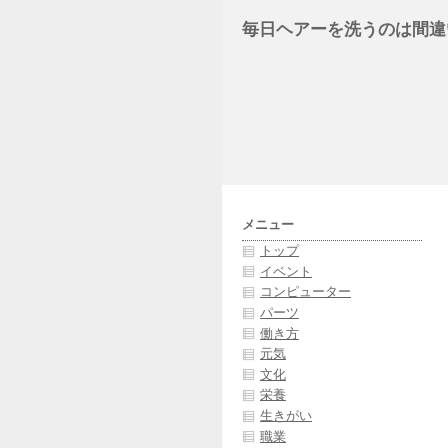
毎日ヘアーを洗うのは間違
メニュー
トップ
イベント
コンピューター
パーツ
働き方
元気
文化
栄養
生きがい
職業