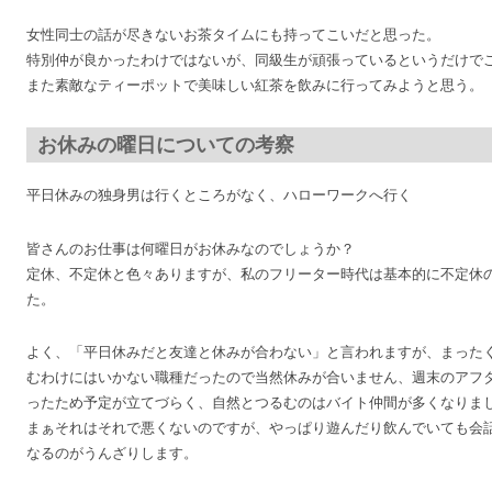
女性同士の話が尽きないお茶タイムにも持ってこいだと思った。
特別仲が良かったわけではないが、同級生が頑張っているというだけで
また素敵なティーポットで美味しい紅茶を飲みに行ってみようと思う。
お休みの曜日についての考察
平日休みの独身男は行くところがなく、ハローワークへ行く
皆さんのお仕事は何曜日がお休みなのでしょうか？
定休、不定休と色々ありますが、私のフリーター時代は基本的に不定休
た。
よく、「平日休みだと友達と休みが合わない」と言われますが、まった
むわけにはいかない職種だったので当然休みが合いません、週末のアフ
ったため予定が立てづらく、自然とつるむのはバイト仲間が多くなりま
まぁそれはそれで悪くないのですが、やっぱり遊んだり飲んでいても会
なるのがうんざりします。