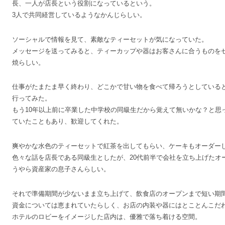
長、一人が店長という役割になっているという。
3人で共同経営しているようなかんじらしい。
ソーシャルで情報を見て、素敵なティーセットが気になっていた。
メッセージを送ってみると、ティーカップや器はお客さんに合うものを
焼らしい。
仕事がたまたま早く終わり、どこかで甘い物を食べて帰ろうとしている
行ってみた。
もう10年以上前に卒業した中学校の同級生だから覚えて無いかな？と思
ていたこともあり、歓迎してくれた。
爽やかな水色のティーセットで紅茶を出してもらい、ケーキもオーダー
色々な話を店長である同級生としたが、20代前半で会社を立ち上げたオ
うやら資産家の息子さんらしい。
それで準備期間が少ないまま立ち上げて、飲食店のオープンまで短い期
資金については恵まれていたらしく、お店の内装や器にはとことんこだ
ホテルのロビーをイメージした店内は、優雅で落ち着ける空間。