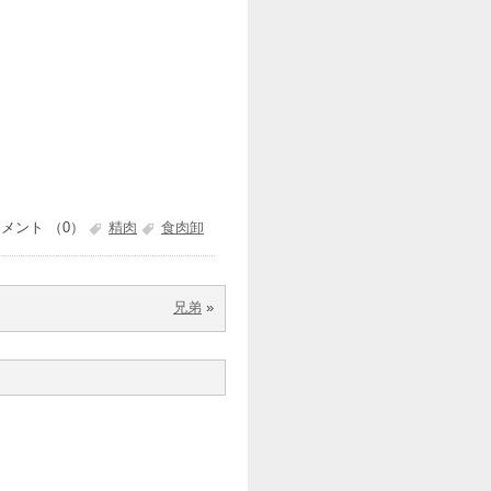
メント （0）
精肉
食肉卸
兄弟
»