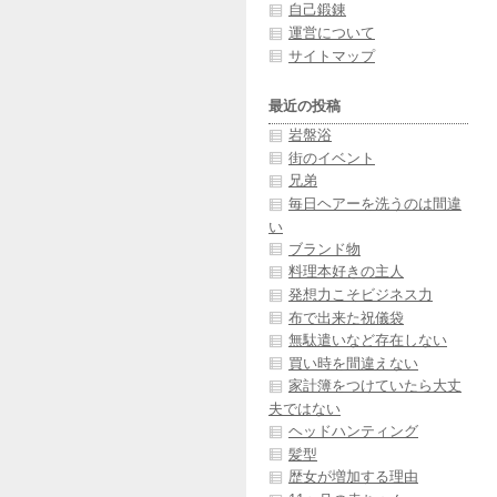
自己鍛錬
運営について
サイトマップ
最近の投稿
岩盤浴
街のイベント
兄弟
毎日ヘアーを洗うのは間違
い
ブランド物
料理本好きの主人
発想力こそビジネス力
布で出来た祝儀袋
無駄遣いなど存在しない
買い時を間違えない
家計簿をつけていたら大丈
夫ではない
ヘッドハンティング
髪型
歴女が増加する理由