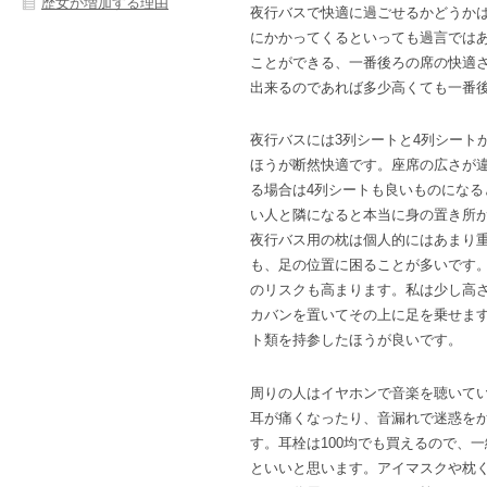
歴女が増加する理由
夜行バスで快適に過ごせるかどうか
にかかってくるといっても過言では
ことができる、一番後ろの席の快適
出来るのであれば多少高くても一番
夜行バスには3列シートと4列シート
ほうが断然快適です。座席の広さが
る場合は4列シートも良いものになる
い人と隣になると本当に身の置き所
夜行バス用の枕は個人的にはあまり
も、足の位置に困ることが多いです
のリスクも高まります。私は少し高
カバンを置いてその上に足を乗せま
ト類を持参したほうが良いです。
周りの人はイヤホンで音楽を聴いて
耳が痛くなったり、音漏れで迷惑を
す。耳栓は100均でも買えるので、
といいと思います。アイマスクや枕