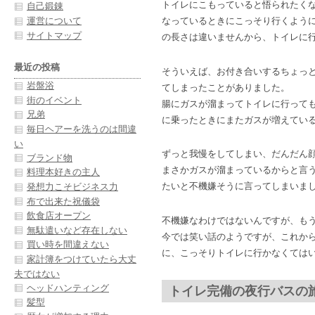
トイレにこもっていると悟られたく
自己鍛錬
運営について
なっているときにこっそり行くよう
サイトマップ
の長さは違いませんから、トイレに
最近の投稿
そういえば、お付き合いするちょっ
岩盤浴
てしまったことがありました。
街のイベント
腸にガスが溜まってトイレに行って
兄弟
に乗ったときにまたガスが増えてい
毎日ヘアーを洗うのは間違
い
ずっと我慢をしてしまい、だんだん
ブランド物
まさかガスが溜まっているからと言
料理本好きの主人
たいと不機嫌そうに言ってしまいま
発想力こそビジネス力
布で出来た祝儀袋
飲食店オープン
不機嫌なわけではないんですが、も
無駄遣いなど存在しない
今では笑い話のようですが、これか
買い時を間違えない
に、こっそりトイレに行かなくては
家計簿をつけていたら大丈
夫ではない
ヘッドハンティング
トイレ完備の夜行バスの
髪型