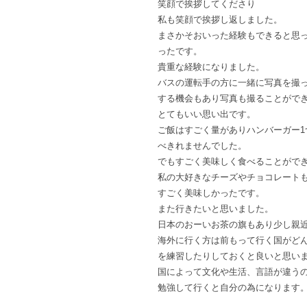
笑顔で挨拶してくださり
私も笑顔で挨拶し返しました。
まさかそおいった経験もできると思
ったです。
貴重な経験になりました。
バスの運転手の方に一緒に写真を撮
する機会もあり写真も撮ることがで
とてもいい思い出です。
ご飯はすごく量がありハンバーガー1
べきれませんでした。
でもすごく美味しく食べることがで
私の大好きなチーズやチョコレート
すごく美味しかったです。
また行きたいと思いました。
日本のおーいお茶の旗もあり少し親
海外に行く方は前もって行く国がど
を練習したりしておくと良いと思い
国によって文化や生活、言語が違う
勉強して行くと自分の為になります