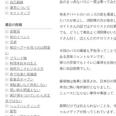
あのまっ赤なバスに一度は乗ってみ
自己鍛錬
運営について
サイトマップ
有名デパートのハロッズの前を通過
たバスが炎上し、消防隊の方が放水
最近の投稿
ガイドさんの話ではテロリストの仕
岩盤浴
でも、どうして都合よく消防隊がい
街のイベント
ドさん曰く、ほとんどのテロリスト
兄弟
毎日ヘアーを洗うのは間違
今回のバスの爆破も予告済ってこと
い
ある意味ジェントルマンです。
ブランド物
帰りの空港でもトイレに爆弾を仕掛け
料理本好きの主人
港に缶詰状態でした。
発想力こそビジネス力
布で出来た祝儀袋
飲食店オープン
爆発物は無事に発見され、日本行の
無駄遣いなど存在しない
本当に怖い海外旅行となりました。
買い時を間違えない
ニュースにならない事件や事故って
家計簿をつけていたら大丈
夫ではない
新聞だけでは伝えられないことを、
ヘッドハンティング
髪型
ャルメディアが担ってくれています