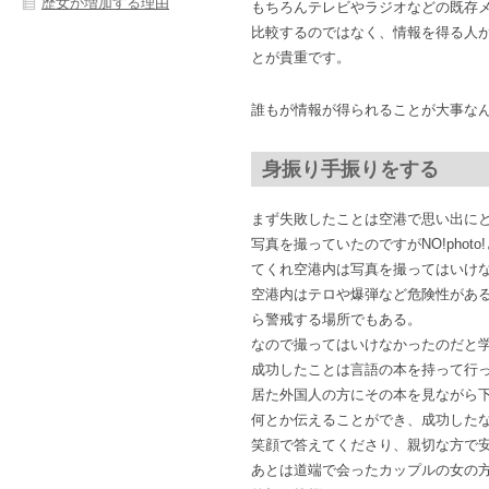
歴女が増加する理由
もちろんテレビやラジオなどの既存
比較するのではなく、情報を得る人
とが貴重です。
誰もが情報が得られることが大事な
身振り手振りをする
まず失敗したことは空港で思い出に
写真を撮っていたのですがNO!phot
てくれ空港内は写真を撮ってはいけ
空港内はテロや爆弾など危険性があ
ら警戒する場所でもある。
なので撮ってはいけなかったのだと
成功したことは言語の本を持って行っ
居た外国人の方にその本を見ながら
何とか伝えることができ、成功した
笑顔で答えてくださり、親切な方で
あとは道端で会ったカップルの女の