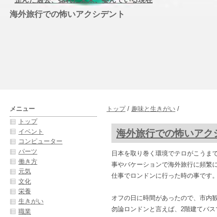
海外旅行での怖いアクシデント
メニュー
トップ
/
趣味と生きがい
/
トップ
海外旅行での怖いアク
イベント
コンピューター
パーツ
日本を取り巻く環境でテロがこうま
働き方
事やバケーションで海外旅行に頻繁
元気
仕事でロンドンに行った時の事です
文化
栄養
オフの日に時間があったので、市内
生きがい
勿論ロンドンと言えば、2階建てバス
職業