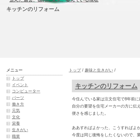
キッチンのリフォーム
メニュー
トップ
/
趣味と生きがい
/
トップ
キッチンのリフォーム
イベント
コンピューター
パーツ
今住んでいる家は注文住宅で8年前に
働き方
自分の要望を住宅メーカーの方に伝
元気
便さを感じました。
文化
栄養
ああすればよかった、こうすればよか
生きがい
今度は同じ後悔をしたくないので、業
職業