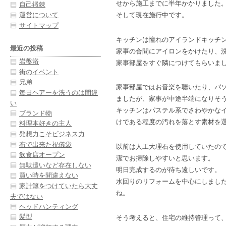
せから施工までに半年かかりました
自己鍛錬
運営について
そして現在施行中です。
サイトマップ
キッチンは憧れのアイランドキッチ
最近の投稿
家事の合間にアイロンをかけたり、
岩盤浴
家事部屋をすぐ隣につけてもらいま
街のイベント
兄弟
家事部屋ではお音楽を聴いたり、パ
毎日ヘアーを洗うのは間違
ましたが、家事が中途半端になりそ
い
キッチンはパステル系でさわやかな
ブランド物
けである程度の汚れを落とす素材を
料理本好きの主人
発想力こそビジネス力
布で出来た祝儀袋
以前は人工大理石を使用していたの
飲食店オープン
潔でお掃除しやすいと思います。
無駄遣いなど存在しない
明日完成するのが待ち遠しいです。
買い時を間違えない
水回りのリフォームを中心にしまし
家計簿をつけていたら大丈
ね。
夫ではない
ヘッドハンティング
髪型
そう考えると、住宅の維持管理って