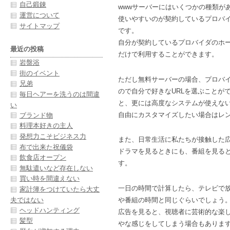
自己鍛錬
wwwサーバーにはいくつかの種類が
運営について
使いやすいのが契約しているプロバ
サイトマップ
です。
自分が契約しているプロバイダのホ
最近の投稿
だけで利用することができます。
岩盤浴
街のイベント
ただし無料サーバーの場合、プロバ
兄弟
ので自分で好きなURLを選ぶことが
毎日ヘアーを洗うのは間違
と、更には高度なシステムが使えな
い
自由にカスタマイズしたい場合はレ
ブランド物
料理本好きの主人
発想力こそビジネス力
また、日常生活に私たちが接触した
布で出来た祝儀袋
ドラマを見るときにも、番組を見る
飲食店オープン
す。
無駄遣いなど存在しない
買い時を間違えない
一日の時間で計算したら、テレビで
家計簿をつけていたら大丈
夫ではない
や番組の時間と同じぐらいでしょう
ヘッドハンティング
広告を見ると、視聴者に芸術的な楽
髪型
やな感じをしてしまう場合もありま