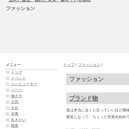
ファッション
メニュー
トップ
/
ファッション
/
トップ
ファッション
イベント
コンピューター
パーツ
働き方
ブランド物
元気
文化
昔は本当に全くと言っていいほど興
栄養
最近になって、ちょっと目覚め始め
生きがい
職業