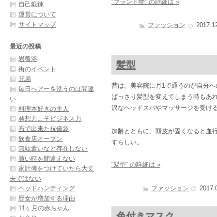
“ブランド物” の詳細は »
自己鍛錬
運営について
サイトマップ
ファッション
2017.1
最近の投稿
岩盤浴
髪型
街のイベント
兄弟
昔は、美容院に月1で通うのが自分へ
毎日ヘアーを洗うのは間違
ばっさり髪型を変えてしまう時もあ
い
沢なヘッドスパやマッサージを受け
料理本好きの主人
発想力こそビジネス力
布で出来た祝儀袋
加齢とともに、頭皮が固くなると血
飲食店オープン
すらしい。
無駄遣いなど存在しない
買い時を間違えない
“髪型” の詳細は »
家計簿をつけていたら大丈
夫ではない
ファッション
2017.
ヘッドハンティング
歴女が増加する理由
11ヶ月の赤ちゃん
色付きマスク