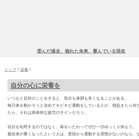
歪んだ過去、捻れた未来、萎んでいる現在
トップ
/
栄養
/
自分の心に栄養を
いつもと反対のことをすると、気分も体調も良くなることがある。
毎日体を動かそうと決めてキビキビ運動をしている人が、朝起きたら何
たら、それは肉体的な疲労のサインだろう。
自分を叱咤するのではなく、体をいたわってぜひ一日ゆっくり休もう。
最近体が重くなったという人は、普段から運動する習慣がないのなら、