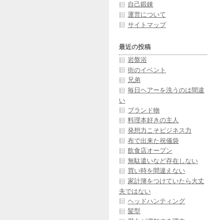
自己鍛錬
運営について
サイトマップ
最近の投稿
岩盤浴
街のイベント
兄弟
毎日ヘアーを洗うのは間違
い
ブランド物
料理本好きの主人
発想力こそビジネス力
布で出来た祝儀袋
飲食店オープン
無駄遣いなど存在しない
買い時を間違えない
家計簿をつけていたら大丈
夫ではない
ヘッドハンティング
髪型