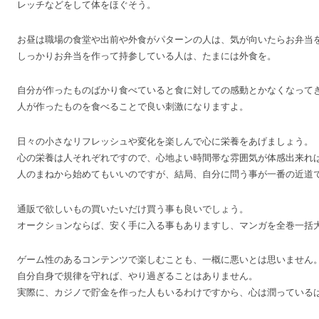
レッチなどをして体をほぐそう。
お昼は職場の食堂や出前や外食がパターンの人は、気が向いたらお弁当
しっかりお弁当を作って持参している人は、たまには外食を。
自分が作ったものばかり食べていると食に対しての感動とかなくなって
人が作ったものを食べることで良い刺激になりますよ。
日々の小さなリフレッシュや変化を楽しんで心に栄養をあげましょう。
心の栄養は人それぞれですので、心地よい時間帯な雰囲気が体感出来れ
人のまねから始めてもいいのですが、結局、自分に問う事が一番の近道
通販で欲しいもの買いたいだけ買う事も良いでしょう。
オークションならば、安く手に入る事もありますし、マンガを全巻一括
ゲーム性のあるコンテンツで楽しむことも、一概に悪いとは思いません
自分自身で規律を守れば、やり過ぎることはありません。
実際に、カジノで貯金を作った人もいるわけですから、心は潤っている