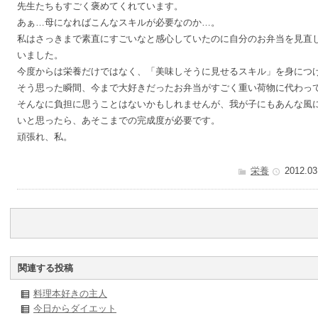
先生たちもすごく褒めてくれています。
あぁ…母になればこんなスキルが必要なのか…。
私はさっきまで素直にすごいなと感心していたのに自分のお弁当を見直
いました。
今度からは栄養だけではなく、「美味しそうに見せるスキル」を身につ
そう思った瞬間、今まで大好きだったお弁当がすごく重い荷物に代わっ
そんなに負担に思うことはないかもしれませんが、我が子にもあんな風
いと思ったら、あそこまでの完成度が必要です。
頑張れ、私。
栄養
2012.03
関連する投稿
料理本好きの主人
今日からダイエット