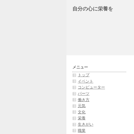
自分の心に栄養を
メニュー
トップ
イベント
コンピューター
パーツ
働き方
元気
文化
栄養
生きがい
職業