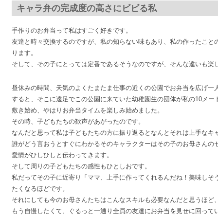
キャラ弁の完成度の高さにビビる私
手作りのお弁当って私はすごく好きです。
友達と時々交換するのですが、私の知らない味もあり、私の作ったこと
ります。
そして、その子にとっては定番であるそうなのですが、そんな違いも楽
昼休みの時間、天気のよくたまたま仕事の近くの公園でお弁当を広げ一
すると、そこに遠足でこの公園に来ていた幼稚園生の団体が私の10メー
敷き始め、やはりお弁当タイムを楽しみ始めました。
その時、子どもたちの歓声があがったのです。
なんだと思って私は子どもたちの方に振り返るとなんとそれは上手なキ
誰がどう言おうとすぐにわかるそのキャラクターはその子のお母さんの
愛情がひしひしと伝わってきます。
そして周りの子どもたちの感性もひとしおです。
私だってその子に近寄り「ママ、上手に作ってくれるんだね！美味しそ
たくなるほどです。
それにしても今のお母さんたちはこんなスキルも必要なんだと思うほど
もう自慢したくて、ぐるっと一通り全員の友達にお弁当を見せに回って