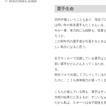
歴女が増加する理由
選手生命
20代中盤ということもあり、現在プ
は同い年の有名選手もたくさんいる
今が一番、体力的にも経験も、技量
ろうか。
この同年代の選手達が引退するとき
しい気分になると思う。
女子サッカーで活躍している選手は
若い選手がどんどん入ってくるため
る。
90分フルで出場してプレイしている
たのに、こうも身体能力が違ってく
こちらが遊んでいる間も、選手はサ
当然の結果だと言えるが、すごいな
だから私は、スポーツは女子競技を