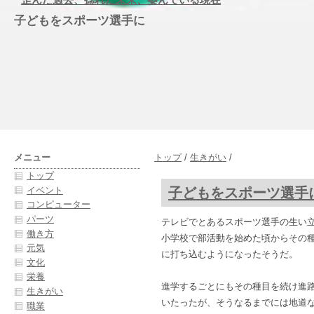
子どもをスポーツ選手に
メニュー
トップ
/
生きがい
/
トップ
子どもをスポーツ選手
イベント
コンピューター
パーツ
テレビでとあるスポーツ選手の生い
働き方
小学校で部活動を始めた頃からその
元気
に打ち込むようになったそうだ。
文化
栄養
進学するごとにもその種目を続け進
生きがい
いたったが、そうなるまでには地道
職業