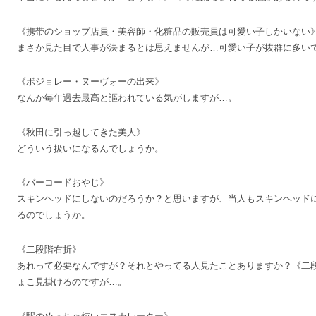
《携帯のショップ店員・美容師・化粧品の販売員は可愛い子しかいない
まさか見た目で人事が決まるとは思えませんが…可愛い子が抜群に多い
《ボジョレー・ヌーヴォーの出来》
なんか毎年過去最高と謳われている気がしますが…。
《秋田に引っ越してきた美人》
どういう扱いになるんでしょうか。
《バーコードおやじ》
スキンヘッドにしないのだろうか？と思いますが、当人もスキンヘッド
るのでしょうか。
《二段階右折》
あれって必要なんですが？それとやってる人見たことありますか？《二
ょこ見掛けるのですが…。