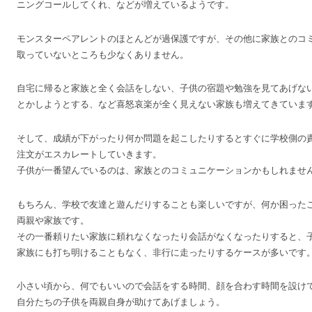
ニングコールしてくれ、などが増えているようです。
モンスターペアレントのほとんどが過保護ですが、その他に家族とのコ
取っていないところも少なくありません。
自宅に帰ると家族と全く会話をしない、子供の宿題や勉強を見てあげな
とかしようとする、など喜怒哀楽が全く見えない家族も増えてきていま
そして、成績が下がったり何か問題を起こしたりするとすぐに学校側の
注文がエスカレートしていきます。
子供が一番望んでいるのは、家族とのコミュニケーションかもしれませ
もちろん、学校で友達と遊んだりすることも楽しいですが、何か困った
両親や家族です。
その一番頼りたい家族に頼れなくなったり会話がなくなったりすると、
家族にも打ち明けることもなく、非行に走ったりするケースが多いです
小さい頃から、何でもいいので会話をする時間、顔を合わす時間を設け
自分たちの子供を両親自身が助けてあげましょう。