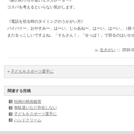
《駅のめっちゃ短いエスカレーター》
コスパを考えるといらない気がします。
《電話を切る時のタイミングのうかがい方》
バイバイー、おやすみー、はーい、じゃあねー、はーい、はーい…（徐
まだるっこしいですよね。「そもさん！」「せっぱ！」で切るのはいか
生きがい
2016.0
«
子どもをスポーツ選手に
関連する投稿
恒例の映画鑑賞
無駄遣いなど存在しない
子どもをスポーツ選手に
ハンドクリーム