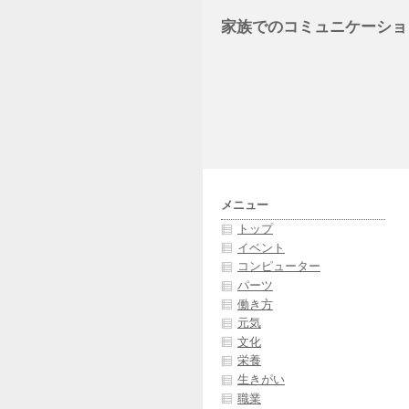
家族でのコミュニケーショ
メニュー
トップ
イベント
コンピューター
パーツ
働き方
元気
文化
栄養
生きがい
職業