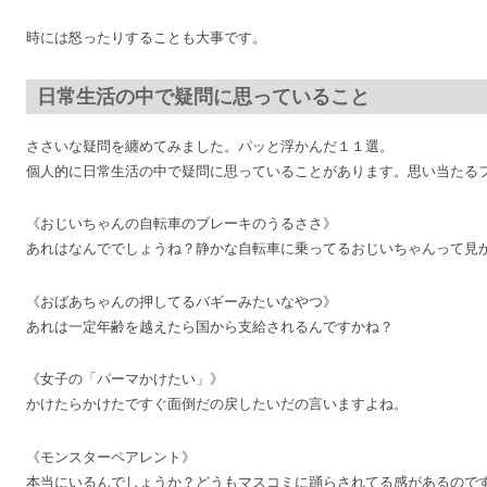
時には怒ったりすることも大事です。
日常生活の中で疑問に思っていること
ささいな疑問を纏めてみました。パッと浮かんだ１１選。
個人的に日常生活の中で疑問に思っていることがあります。思い当たる
《おじいちゃんの自転車のブレーキのうるささ》
あれはなんででしょうね？静かな自転車に乗ってるおじいちゃんって見
《おばあちゃんの押してるバギーみたいなやつ》
あれは一定年齢を越えたら国から支給されるんですかね？
《女子の「パーマかけたい」》
かけたらかけたですぐ面倒だの戻したいだの言いますよね。
《モンスターペアレント》
本当にいるんでしょうか？どうもマスコミに踊らされてる感があるので