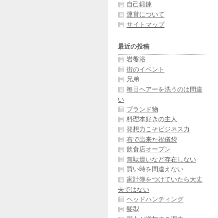
自己鍛錬
運営について
サイトマップ
最近の投稿
岩盤浴
街のイベント
兄弟
毎日ヘアーを洗うのは間違
い
ブランド物
料理本好きの主人
発想力こそビジネス力
布で出来た祝儀袋
飲食店オープン
無駄遣いなど存在しない
買い時を間違えない
家計簿をつけていたら大丈
夫ではない
ヘッドハンティング
髪型