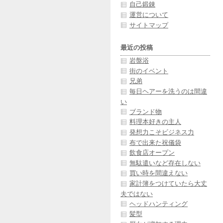
自己鍛錬
運営について
サイトマップ
最近の投稿
岩盤浴
街のイベント
兄弟
毎日ヘアーを洗うのは間違
い
ブランド物
料理本好きの主人
発想力こそビジネス力
布で出来た祝儀袋
飲食店オープン
無駄遣いなど存在しない
買い時を間違えない
家計簿をつけていたら大丈
夫ではない
ヘッドハンティング
髪型