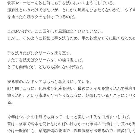
食事やコーヒーを飲む前にも手を洗いにいくようにしている。
潔癖性というわけではないが、とにかく風邪をひきたくないから、ウイ
を通ったら洗うクセを付けているのだ。
このおかげで、ここ四年ほど風邪は全くひいていない。
しかし、そのように頻繁に手を洗うため、手の乾燥がとくに酷くなるの
手を洗うたびにクリームを塗り直す。
また手を洗えばクリームを、の繰り返しだ。
とても面倒だが、どちらも譲れない行程だ。
寝る前のハンドケアはもっと念入りにしている。
顔と同じように、化粧水と乳液を使い、最後にオイルを塗り込んで就寝
塗り込む、という表現がぴったりなように、乾燥しているところにぐり
る。
今年はシルクの手袋でも買って、もっと美しい手先を目指すつもりだ。
昔は、炊事で冷水を使わなければいけなかった家庭の主婦は、手荒れが
今は一般的にも、給湯設備の発達で、温度調整が出来るので、滅多にし