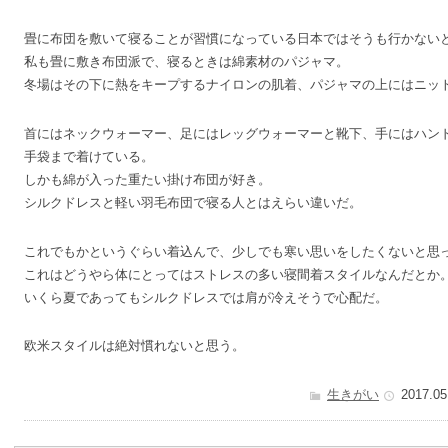
畳に布団を敷いて寝ることが習慣になっている日本ではそうも行かない
私も畳に敷き布団派で、寝るときは綿素材のパジャマ。
冬場はその下に熱をキープするナイロンの肌着、パジャマの上にはニッ
首にはネックウォーマー、足にはレッグウォーマーと靴下、手にはハン
手袋まで着けている。
しかも綿が入った重たい掛け布団が好き。
シルクドレスと軽い羽毛布団で寝る人とはえらい違いだ。
これでもかというぐらい着込んで、少しでも寒い思いをしたくないと思
これはどうやら体にとってはストレスの多い寝間着スタイルなんだとか
いくら夏であってもシルクドレスでは肩が冷えそうで心配だ。
欧米スタイルは絶対慣れないと思う。
生きがい
2017.05