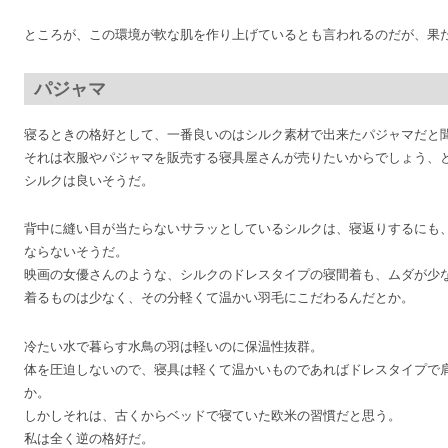
ところが、この環境が軟な肌を作り上げているとも言われるのだが、果
パジャマ
寝るときの格好として、一番良いのはシルク素材で出来たパジャマだと
それは衣服やパジャマを販売する寝具屋さんが売りたいからでしょう、
シルクは良いそうだ。
背中に縫い目が当たらないサラッとしているシルクは、寝返りするにも
ならないそうだ。
映画の女優さんのような、シルクのドレスタイプの寝間着も、ムダが少
着るものは少なく、その分軽くて温かい羽毛にこだわるんだとか。
冷たい水で暮らす水鳥の羽は軽いのに保温性抜群。
体を圧迫しないので、寝具は軽くて温かいものであればドレスタイプで
か。
しかしそれは、古くからベッドで寝ていた欧米の習慣だと思う。
私は全く逆の格好だ。