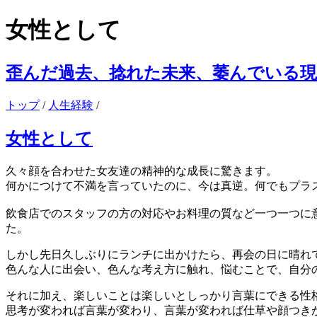
女性として
歪んだ過去、捻れた未来、萎んでいる現
トップ
/
人生経験
/
女性として
久々顔を合わせた女友達の精神的な成長に驚きます。
何かにつけて不満を言っていたのに、今は真逆。何でもプラ
飲食店でのスタッフの方の対応やお料理の質など一つ一つに
た。
しかし先日久しぶりにランチに出かけたら、再会の日に晴れ
色んな人に出会い、色んな考え方に触れ、悩むことで、自分
それに加え、楽しいことは楽しいとしっかり言葉にできる性
思考が変われば言葉が変わり、言葉が変われば仕草や顔つき