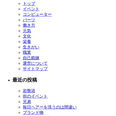
トップ
イベント
コンピューター
パーツ
働き方
元気
文化
栄養
生きがい
職業
自己鍛錬
運営について
サイトマップ
最近の投稿
岩盤浴
街のイベント
兄弟
毎日ヘアーを洗うのは間違い
ブランド物