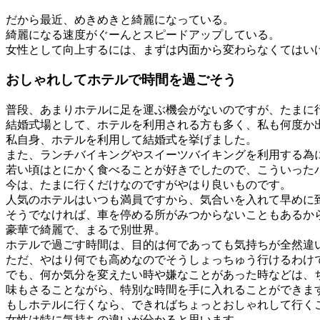
だから最近、めきめきと綺麗になっている。
綺麗になる速度がぐーんとスピードアップしている。
女性として向上するには、まずは内面から変わらなくてはい
おしゃれしてホテルで時間を過ごそう
普段、あまりホテルに足を運ぶ機会がないのですが、たまに
結婚式場として、ホテルを利用される方も多く、私も何度か
私自身、ホテルを利用して結婚式を挙げました。
また、ランチバイキングやスイーツバイキングを利用する為
若い頃はとにかく食べることが好きでしたので、こういった
今は、たまに行くだけなのですがやはり良いものです。
人気のホテルはいつも満員ですから、気合いを入れて早めに
そうでなければ、車を停める所がみつからないこともあるか
豪華で綺麗で、まるで別世界。
ホテルで過ごす時間は、目的は何であっても気持ちが全然違
ただ、やはり何でも高めなのでそうしょっちゅう行けるわけ
でも、何か気分を変えたい時や嫌なことがあった時などは、
味もさることながら、特別な時間を手に入れることができま
もしホテルに行くなら、できればちょっとおしゃれして行く
女性は特に気持ちの違いが分かると思います。