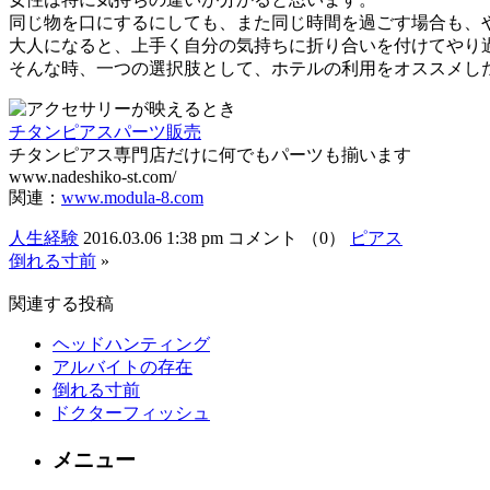
同じ物を口にするにしても、また同じ時間を過ごす場合も、
大人になると、上手く自分の気持ちに折り合いを付けてやり
そんな時、一つの選択肢として、ホテルの利用をオススメし
チタンピアスパーツ販売
チタンピアス専門店だけに何でもパーツも揃います
www.nadeshiko-st.com/
関連：
www.modula-8.com
人生経験
2016.03.06 1:38 pm
コメント （0）
ピアス
倒れる寸前
»
関連する投稿
ヘッドハンティング
アルバイトの存在
倒れる寸前
ドクターフィッシュ
メニュー