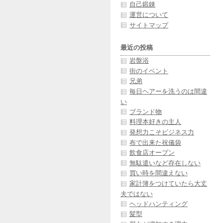
自己鍛錬
運営について
サイトマップ
最近の投稿
岩盤浴
街のイベント
兄弟
毎日ヘアーを洗うのは間違
い
ブランド物
料理本好きの主人
発想力こそビジネス力
布で出来た祝儀袋
飲食店オープン
無駄遣いなど存在しない
買い時を間違えない
家計簿をつけていたら大丈
夫ではない
ヘッドハンティング
髪型