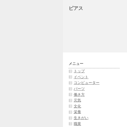
ピアス
メニュー
トップ
イベント
コンピューター
パーツ
働き方
元気
文化
栄養
生きがい
職業