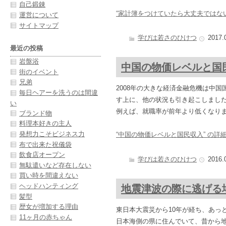
自己鍛錬
“家計簿をつけていたら大丈夫ではない”
運営について
サイトマップ
学びは若さのひけつ
2017.
最近の投稿
岩盤浴
中国の物価レベルと国
街のイベント
兄弟
2008年の大きな経済金融危機は中
毎日ヘアーを洗うのは間違
す上に、他の状況も引き起こしまし
い
例えば、就職率が前年より低くなり
ブランド物
料理本好きの主人
発想力こそビジネス力
“中国の物価レベルと国民収入” の詳細
布で出来た祝儀袋
飲食店オープン
学びは若さのひけつ
2016.
無駄遣いなど存在しない
買い時を間違えない
ヘッドハンティング
地震津波の際に逃げる
髪型
歴女が増加する理由
東日本大震災から10年が経ち、あっ
11ヶ月の赤ちゃん
日本海側の県に住んでいて、昔から