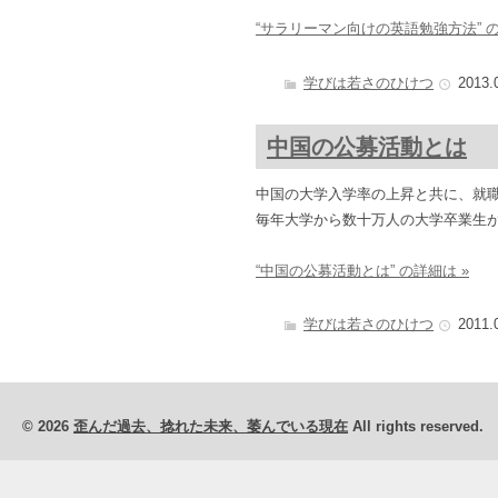
“サラリーマン向けの英語勉強方法” の
学びは若さのひけつ
2013.
中国の公募活動とは
中国の大学入学率の上昇と共に、就
毎年大学から数十万人の大学卒業生
“中国の公募活動とは” の詳細は »
学びは若さのひけつ
2011.
© 2026
歪んだ過去、捻れた未来、萎んでいる現在
All rights reserved.