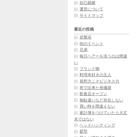
自己鍛錬
運営について
サイトマップ
最近の投稿
岩盤浴
街のイベント
兄弟
毎日ヘアーを洗うのは間違
い
ブランド物
料理本好きの主人
発想力こそビジネス力
布で出来た祝儀袋
飲食店オープン
無駄遣いなど存在しない
買い時を間違えない
家計簿をつけていたら大丈
夫ではない
ヘッドハンティング
髪型