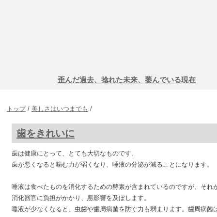
歪んだ過去、捻れた未来、萎んでいる現在
トップ
/
美しさはいつまでも
/
歯をきれいに
歯は健康にとって、とても大切なものです。
歯が悪くなると噛む力が弱くなり、唾液の分泌が減ることになります。
唾液は食べたものを消化するための酵素が含まれているのですが、それ
消化器官に負担がかかり、悪影響を及ぼします。
唾液が少なくなると、虫歯や歯周病菌を防ぐ力も弱まります。歯周病菌