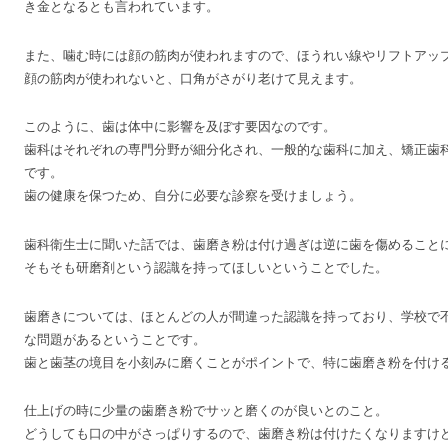
き金となるとも言われています。
また、噛む時には顔の筋肉が使われますので、ほうれい線やリフトアッ
顔の筋肉が使われないと、口角がさがり老けて見えます。
このように、歯は体中に影響を及ぼす要因なのです。
歯科はそれぞれの専門分野が細分化され、一般的な歯科に加え、矯正歯
です。
歯の健康を保つため、自分に必要な診察を受けましょう。
歯科衛生士に聞いた話では、歯磨き粉は付け過ぎは逆に歯を傷めること
そもそも研磨剤という認識を持ってほしいということでした。
歯磨きについては、ほとんどの人が間違った認識を持っており、学校で
な問題があるということです。
歯と歯茎の境目を小刻みに磨くことがポイントで、特に歯磨き粉を付け
仕上げの時に少量の歯磨き粉でサッと磨くのが良いとのこと。
どうしても口の中がさっぱりするので、歯磨き粉は付けたくなりますけ