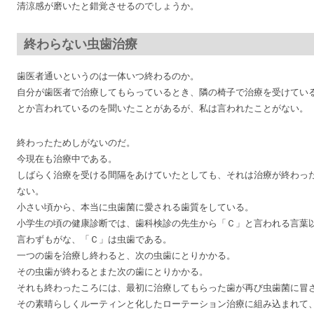
清涼感が磨いたと錯覚させるのでしょうか。
終わらない虫歯治療
歯医者通いというのは一体いつ終わるのか。
自分が歯医者で治療してもらっているとき、隣の椅子で治療を受けてい
とか言われているのを聞いたことがあるが、私は言われたことがない。
終わったためしがないのだ。
今現在も治療中である。
しばらく治療を受ける間隔をあけていたとしても、それは治療が終わっ
ない。
小さい頃から、本当に虫歯菌に愛される歯質をしている。
小学生の頃の健康診断では、歯科検診の先生から「Ｃ」と言われる言葉
言わずもがな、「Ｃ」は虫歯である。
一つの歯を治療し終わると、次の虫歯にとりかかる。
その虫歯が終わるとまた次の歯にとりかかる。
それも終わったころには、最初に治療してもらった歯が再び虫歯菌に冒
その素晴らしくルーティンと化したローテーション治療に組み込まれて