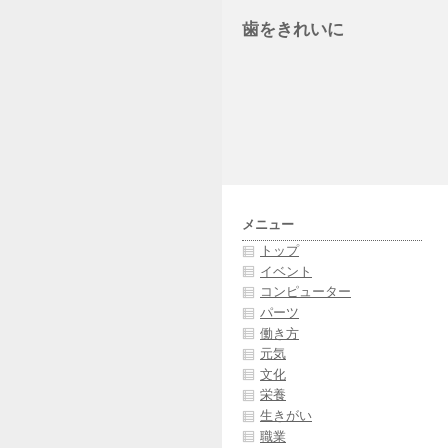
歯をきれいに
メニュー
トップ
イベント
コンピューター
パーツ
働き方
元気
文化
栄養
生きがい
職業