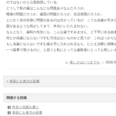
のではないかと心底危惧している。
どうして私の歯はこんなにも問題ありなんだろうか。
唾液の問題だろうか、歯質の問題だろうか、生活習慣だろうか。
とにかく自分自身に問題があるのは分かっているが、こうも虫歯が尽き
題があるような気がしてきて、本当にいたたまれない。
なんとなく、歯科の先生にも、こんな歯ですみません、と下手に出る始
何とか虫歯にならないですむ方法はないものかと思うが、こればっかり
もし虫歯にならないですむ歯を手に入れられるなら、たとえ治療に保険
一つ返事で受けるのに、と思うと私にとっても歯医者にとっても惜しい
美しさはいつまでも
2016.0
«
美容にも体力が必要
関連する投稿
外見と内面を磨く
美容にも体力が必要