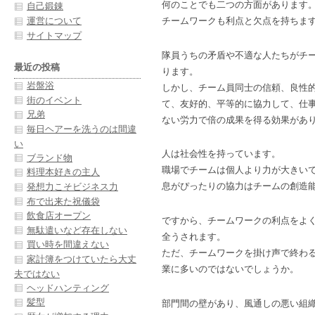
何のことでも二つの方面があります
自己鍛錬
運営について
チームワークも利点と欠点を持ちま
サイトマップ
隊員うちの矛盾や不適な人たちがチ
最近の投稿
ります。
岩盤浴
しかし、チーム員同士の信頼、良性
街のイベント
て、友好的、平等的に協力して、仕
兄弟
ない労力で倍の成果を得る効果があ
毎日ヘアーを洗うのは間違
い
人は社会性を持っています。
ブランド物
職場でチームは個人より力が大きい
料理本好きの主人
息がぴったりの協力はチームの創造
発想力こそビジネス力
布で出来た祝儀袋
飲食店オープン
ですから、チームワークの利点をよ
無駄遣いなど存在しない
全うされます。
買い時を間違えない
ただ、チームワークを掛け声で終わ
家計簿をつけていたら大丈
業に多いのではないでしょうか。
夫ではない
ヘッドハンティング
髪型
部門間の壁があり、風通しの悪い組