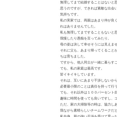
無理してまで結婚することはないと
思うのですが、できれば素敵な出会
気持ちです。
私の実家では、両親はあまり仲が良
れはありませんでした。
私も無理してまですることもないと
我慢したり愚痴を言ってみたり。
母の姿は決して幸せそうには見えま
それに父も、あまり帰ってくること
ちは育ちました。
ですから、他人同士が一緒に暮らす
でも、私の家庭は最高です。
皆イキイキしています。
それは、互いにあまり干渉しないか
必要最小限のことは責任を持って行
でも、それ以外は１００パーセント
趣味に時間を使っても良いですし、
ただ、家の大掃除等の時は、協力し
我ながら素晴らしいチームワークだ
私自身、親の強い干渉を受けて育っ