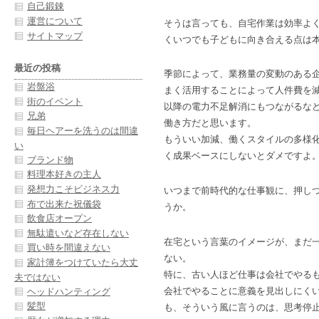
自己鍛錬
運営について
そうは言っても、自宅作業は効率よ
サイトマップ
くいつでも子どもに向き合える点は
最近の投稿
季節によって、業務量の変動のある
岩盤浴
まく活用することによって人件費を減
街のイベント
以降の電力不足解消にもつながるな
兄弟
働き方だと思います。
毎日ヘアーを洗うのは間違
もういい加減、働くスタイルの多様
い
く成果ベースにしないとダメですよ
ブランド物
料理本好きの主人
発想力こそビジネス力
いつまで前時代的な仕事観に、押し
布で出来た祝儀袋
うか。
飲食店オープン
無駄遣いなど存在しない
在宅という言葉のイメージが、まだ
買い時を間違えない
ない。
家計簿をつけていたら大丈
特に、古い人ほど仕事は会社でやる
夫ではない
会社でやることに意義を見出しにく
ヘッドハンティング
髪型
も、そういう風に言うのは、思考停