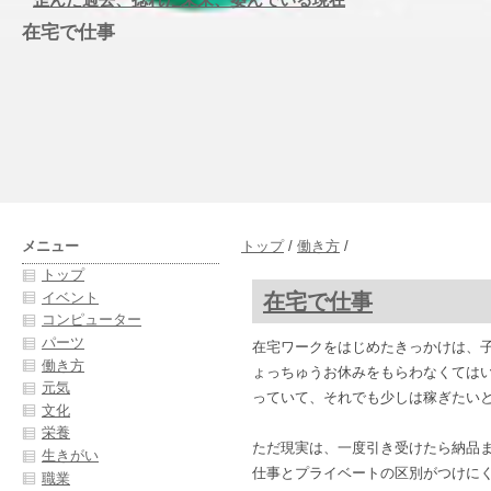
在宅で仕事
メニュー
トップ
/
働き方
/
トップ
在宅で仕事
イベント
コンピューター
パーツ
在宅ワークをはじめたきっかけは、
働き方
ょっちゅうお休みをもらわなくては
元気
っていて、それでも少しは稼ぎたい
文化
栄養
ただ現実は、一度引き受けたら納品
生きがい
仕事とプライベートの区別がつけに
職業