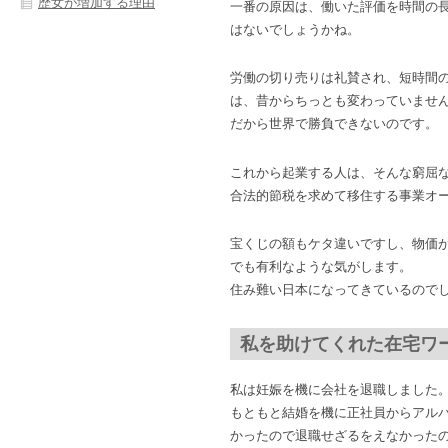
歴女が増加する理由
一番の原因は、働いた評価を時間の
はないでしょうかね。
労働の切り売りは礼賛され、短時間
は、昔からちっとも変わっていませ
だから世界で勝負できないのです。
これから起業する人は、そんな窮屈
合法的節税を求めて移住する事業オ
宝くじの額もケタ違いですし、物価
でも有利なような気がします。
住み難い日本になってきているので
私を助けてくれた在宅ワ
私は妊娠を機に会社を退職しました
もともと結婚を機に正社員からアル
かったので退職せざるをえなかった