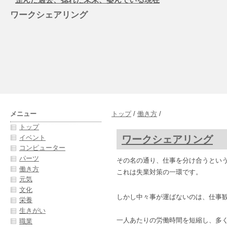
ワークシェアリング
メニュー
トップ
/
働き方
/
トップ
ワークシェアリング
イベント
コンピューター
パーツ
その名の通り、仕事を分け合うとい
働き方
これは失業対策の一環です。
元気
文化
しかし中々事が運ばないのは、仕事
栄養
生きがい
一人あたりの労働時間を短縮し、多
職業