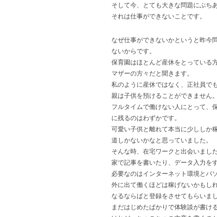
そして今、とても大きな問題にぶち
それは仕事ができないことです。
なぜ仕事ができないかというと昨今
ないからです。
保育園はほとんど産休をとっている
マザーの方々だと聞きます。
私のように産休ではなく、正社員で
親は子供を預けることができません
フルタイムで働けない人にとって、
に残るのはわずかです。
可愛い子供と離れて本当に少ししか
道しかないかなと思っていました。
そんな時、在宅ワークと出会いまし
家で記事を書いたり、データ入力を
必要なのはインターネット環境とパ
外に出て働くほどは稼げないかもし
なるならばと登録をさせてもらいま
まだはじめたばかりで体験談が書け