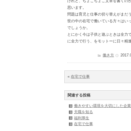
けれど、ちょこちょこ文章を書くの
思います。
問題は育児と仕事の切り替えがまだ
世の中の在宅で働いている方々はい
でしょうか。
とにかく今は子供と遊ぶときは全力
に全力で行う、をモットーに日々精
働き方
2017.
«
在宅で仕事
関連する投稿
働きやすい環境を大切にした企業
天職を知る
福利厚生
在宅で仕事