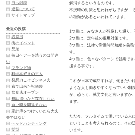
自己鍛錬
解消するというものです。
運営について
不況時の対策と思われがちですが、
サイトマップ
の種類があるといわれています。
最近の投稿
1つ目は、みなさんが想像した通り、
岩盤浴
2つ目は、定年後の雇用対策です。
街のイベント
3つ目は、法律で労働時間短縮を義務
兄弟
す。
毎日ヘアーを洗うのは間違
4つ目は、色々なパターンで就業でき
い
援する事です。
ブランド物
料理本好きの主人
発想力こそビジネス力
これが日本で成功すれば、働きたい
布で出来た祝儀袋
ような人も働きやすくなっていい制
飲食店オープン
が、恐らく、就労文化と言いますか
無駄遣いなど存在しない
ます。
買い時を間違えない
家計簿をつけていたら大丈
ただ今、フルタイムで働いている人
夫ではない
ということも考えられるので、その
ヘッドハンティング
髪型
います。