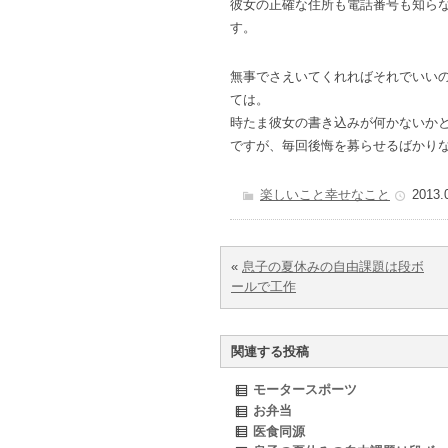
彼女の正確な住所も電話番号も知ら
す。
無事でさえいてくれればそれでいい
ては。
時たま彼女の書き込みが何かないか
ですが、毎回後悔を募らせるばかり
楽しいこと幸せなこと
2013.
«
息子の夏休みの自由課題は段ボ
ールで工作
関連する投稿
モータースポーツ
お弁当
医食同源