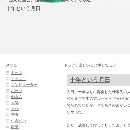
十年という月日
メニュー
トップ
/
楽しいこと幸せなこと
/
トップ
十年という月日
イベント
コンピューター
パーツ
先日、十年ぶりに再会した仕事先の
働き方
私がまだ学生のアルバイトだった頃
元気
怒られていたが、今でもその細かい
文化
なかった。
栄養
生きがい
ただ、成長してびっくりしたよ、と
職業