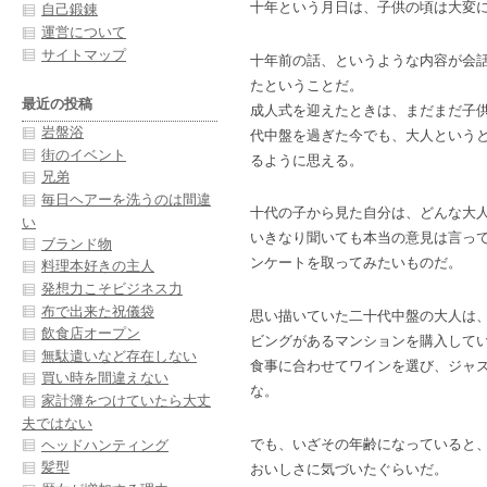
十年という月日は、子供の頃は大変
自己鍛錬
運営について
サイトマップ
十年前の話、というような内容が会
たということだ。
最近の投稿
成人式を迎えたときは、まだまだ子
岩盤浴
代中盤を過ぎた今でも、大人という
街のイベント
るように思える。
兄弟
毎日ヘアーを洗うのは間違
十代の子から見た自分は、どんな大
い
いきなり聞いても本当の意見は言っ
ブランド物
ンケートを取ってみたいものだ。
料理本好きの主人
発想力こそビジネス力
布で出来た祝儀袋
思い描いていた二十代中盤の大人は
飲食店オープン
ビングがあるマンションを購入して
無駄遣いなど存在しない
食事に合わせてワインを選び、ジャ
買い時を間違えない
な。
家計簿をつけていたら大丈
夫ではない
でも、いざその年齢になっていると
ヘッドハンティング
髪型
おいしさに気づいたぐらいだ。