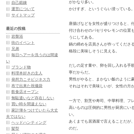
がかなり多い。
自己鍛錬
運営について
かけすぎ、というぐらい浸っている
サイトマップ
唐揚げなどを女性が盛りつけると、
最近の投稿
付け合わせのパセリやレモンの位置
岩盤浴
うにしてある。
街のイベント
鍋の締めを店員さんが作ってくださ
兄弟
格段に美味しそうに見える。
毎日ヘアーを洗うのは間違
い
だしの足す量や、卵を回し入れる手
ブランド物
寧だからだ。
料理本好きの主人
男性がやると、まかない飯のように
発想力こそビジネス力
布で出来た祝儀袋
それはそれで美味しいが、女性の方
飲食店オープン
無駄遣いなど存在しない
一方で、割烹や寿司、中華料理、フ
買い時を間違えない
高いものは圧倒的に男性が厨房にい
家計簿をつけていたら大丈
い。
夫ではない
あくまでも居酒屋で言えることだが
ヘッドハンティング
のだ。
髪型