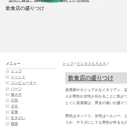
飲食店の盛りつけ
メニュー
トップ
/
ビジネスもろもろ
/
トップ
飲食店の盛りつけ
イベント
コンピューター
パーツ
居酒屋やカジュアルなイタリアン、
働き方
人が男性か女性か分かることに気が
元気
とくに居酒屋は、男女の違いが盛り
文化
栄養
男性はガッツリ、女性はヘルシー、
生きがい
うか、サラダにしても男性が作るも
職業