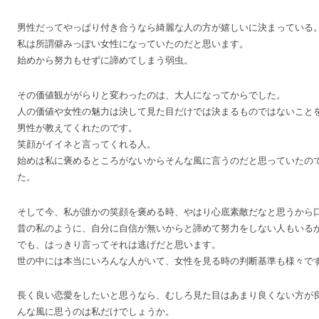
男性だってやっぱり付き合うなら綺麗な人の方が嬉しいに決まっている
私は所謂僻みっぽい女性になっていたのだと思います。
始めから努力もせずに諦めてしまう弱虫。
その価値観ががらりと変わったのは、大人になってからでした。
人の価値や女性の魅力は決して見た目だけでは決まるものではないこと
男性が教えてくれたのです。
笑顔がイイネと言ってくれる人。
始めは私に褒めるところがないからそんな風に言うのだと思っていたの
た。
そして今、私が誰かの笑顔を褒める時、やはり心底素敵だなと思うから
昔の私のように、自分に自信が無いからと諦めて努力をしない人もいる
でも、はっきり言ってそれは逃げだと思います。
世の中には本当にいろんな人がいて、女性を見る時の判断基準も様々で
長く良い恋愛をしたいと思うなら、むしろ見た目はあまり良くない方が
んな風に思うのは私だけでしょうか。