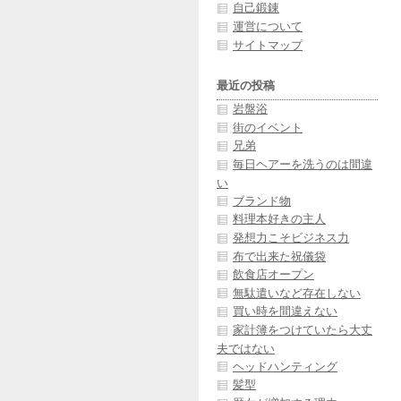
自己鍛錬
運営について
サイトマップ
最近の投稿
岩盤浴
街のイベント
兄弟
毎日ヘアーを洗うのは間違
い
ブランド物
料理本好きの主人
発想力こそビジネス力
布で出来た祝儀袋
飲食店オープン
無駄遣いなど存在しない
買い時を間違えない
家計簿をつけていたら大丈
夫ではない
ヘッドハンティング
髪型