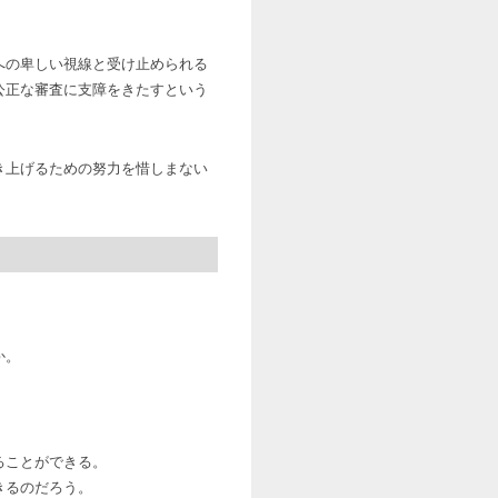
への卑しい視線と受け止められる
公正な審査に支障をきたすという
き上げるための努力を惜しまない
。
か。
ることができる。
きるのだろう。