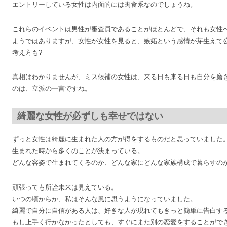
エントリーしている女性は内面的には肉食系なのでしょうね。
これらのイベントは男性が審査員であることがほとんどで、それも女性
ようではありますが、女性が女性を見ると、嫉妬という感情が芽生えて
考え方も?
真相はわかりませんが、ミス候補の女性は、来る日も来る日も自分を磨
のは、立派の一言ですね。
綺麗な女性が必ずしも幸せではない
ずっと女性は綺麗に生まれた人の方が得をするものだと思っていました
生まれた時から多くのことが決まっている。
どんな容姿で生まれてくるのか、どんな家にどんな家族構成で暮らすの
頑張っても所詮未来は見えている。
いつの頃からか、私はそんな風に思うようになっていました。
綺麗で自分に自信がある人は、好きな人が現れてもきっと簡単に告白す
もし上手く行かなかったとしても、すぐにまた別の恋愛をすることがで