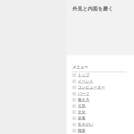
外見と内面を磨く
メニュー
トップ
イベント
コンピューター
パーツ
働き方
元気
文化
栄養
生きがい
職業