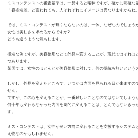
ミスコンテンストの審査基準は、一見すると曖昧ですが、確かに明確な
「容姿端麗」と言われても、人それぞれにイメージは異なりますからね
では、ミス・コンテストが無くならないのは、一体、なぜなのでしょう
女性は美しさを求めるからですか?
どうも違うような気もします。
極端な例ですが、美容整形などで外見を変えることが、現代ではそれほ
つあります。
某国では、女性のほとんどが美容整形に対して、何の抵抗も無いという
しかし、外見を変えたところで、いつかは内面を見られる日が来ますの
せん。
ですが、この心を変えることが、一番難しいことなのではないでしょう
何十年も変わらなかった内面を劇的に変えることは、とんでもないきっ
す。
ミス・コンテストは、女性が良い方向に変わることを支援するシステム
え物なのかもしれません。