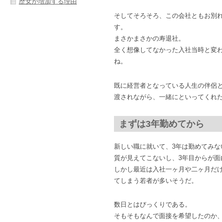
歴女が増加する理由
そしてそろそろ、この会社ともお別
す。
まさかまさかの寿退社。
全く想像してなかった入社当時と変
ね。
既に経営者となっている人生の伴侶
渡されながら、一緒にといってくれ
まずは3年勤めてから
新しい職に就いて、3年は勤めてみな
質が見えてこないし、3年目からが面
しかし最近は入社一ヶ月や二ヶ月だ
てしまう若者が多いそうだ。
数日とはびっくりである。
そもそもなんで面接を希望したのか