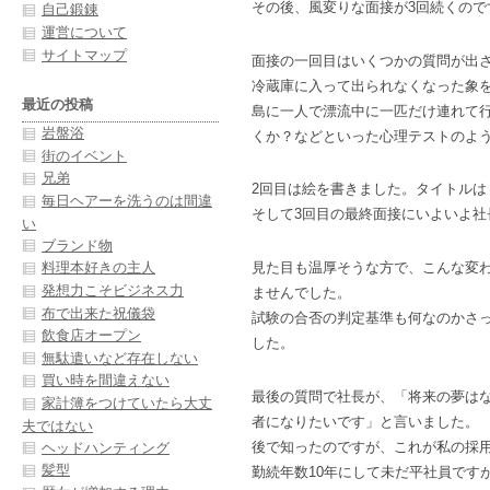
その後、風変りな面接が3回続くので
自己鍛錬
運営について
サイトマップ
面接の一回目はいくつかの質問が出
冷蔵庫に入って出られなくなった象
最近の投稿
島に一人で漂流中に一匹だけ連れて
岩盤浴
くか？などといった心理テストのよ
街のイベント
兄弟
2回目は絵を書きました。タイトルは
毎日ヘアーを洗うのは間違
そして3回目の最終面接にいよいよ社
い
ブランド物
見た目も温厚そうな方で、こんな変
料理本好きの主人
発想力こそビジネス力
ませんでした。
布で出来た祝儀袋
試験の合否の判定基準も何なのかさ
飲食店オープン
した。
無駄遣いなど存在しない
買い時を間違えない
最後の質問で社長が、「将来の夢は
家計簿をつけていたら大丈
者になりたいです」と言いました。
夫ではない
後で知ったのですが、これが私の採
ヘッドハンティング
髪型
勤続年数10年にして未だ平社員です