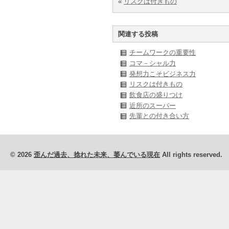
«
リスクは付きもの
関連する投稿
チームワークの重要性
コマ－シャル力
発想力こそビジネス力
リスクは付きもの
飲食店の盛りつけ
近所のスーパー
先輩との付き合い方
© 2026
歪んだ過去、捻れた未来、萎んでいる現在
All rights reserved.