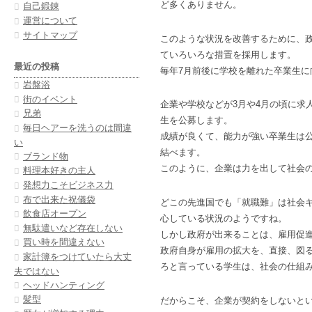
ど多くありません。
自己鍛錬
運営について
サイトマップ
このような状況を改善するために、
ていろいろな措置を採用します。
最近の投稿
毎年7月前後に学校を離れた卒業生に
岩盤浴
街のイベント
企業や学校などが3月や4月の頃に求
兄弟
生を公募します。
毎日ヘアーを洗うのは間違
成績が良くて、能力が強い卒業生は
い
結べます。
ブランド物
このように、企業は力を出して社会
料理本好きの主人
発想力こそビジネス力
布で出来た祝儀袋
どこの先進国でも「就職難」は社会
飲食店オープン
心している状況のようですね。
無駄遣いなど存在しない
しかし政府が出来ることは、雇用促
買い時を間違えない
政府自身が雇用の拡大を、直接、図
家計簿をつけていたら大丈
ろと言っている学生は、社会の仕組
夫ではない
ヘッドハンティング
髪型
だからこそ、企業が契約をしないと