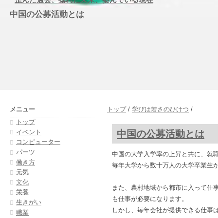
中国の公募活動とは
メニュー
トップ
/
学びは若さのひけつ
/
トップ
中国の公募活動とは
イベント
コンピューター
パーツ
中国の大学入学率の上昇と共に、就
働き方
毎年大学から数十万人の大学卒業生
元気
文化
また、農村地域から都市に入って仕
栄養
も仕事が必要になります。
生きがい
しかし、毎年会社が提供できる仕事
職業