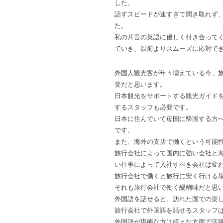
した。
話すスピードが速すぎて聞き取れず
た。
私の片言の英語に優しく付き合って
ていき、以前よりスムーズに応対で
外国人観光客が年々増えている今、
要だと思います。
日本観光をサポートする観光ガイド
するスタッフも必要です。
日本に住んでいて母国に帰国する方
です。
また、海外の支店で働くという可能
旅行会社によって国内に強い会社と
い仕事によって入社すべき会社は変
旅行会社で働くと旅行に安く行ける
それも旅行会社で働く醍醐味だと思
外国語を話せると、訪れた国での楽
旅行会社で外国語を話せるスタッフ
外国語が堪能な方は様々な方面で活