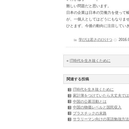
難しい問題だと思います。
日本の企業は日本の労働力を使って
が、一個人としてはどうにもなりま
ひとまず、今後の動向に注目してい
学びは若さのひけつ
2016.
«
IT時代を生き抜くために
関連する投稿
IT時代を生き抜くために
家計簿をつけていたら大丈夫では
中国の公募活動とは
中国の物価レベルと国民収入
プラスチックの末路
サラリーマン向けの英語勉強方法