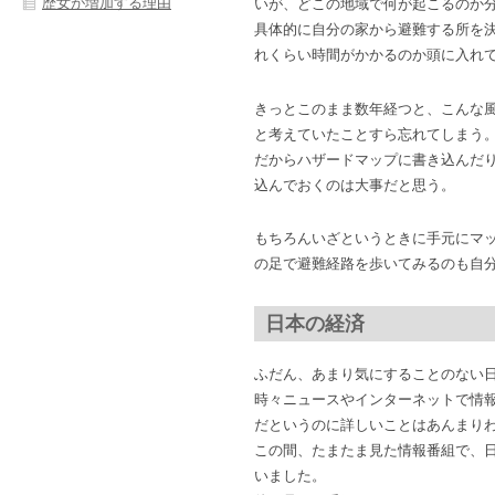
歴女が増加する理由
いが、どこの地域で何が起こるのか
具体的に自分の家から避難する所を
れくらい時間がかかるのか頭に入れ
きっとこのまま数年経つと、こんな
と考えていたことすら忘れてしまう
だからハザードマップに書き込んだ
込んでおくのは大事だと思う。
もちろんいざというときに手元にマ
の足で避難経路を歩いてみるのも自
日本の経済
ふだん、あまり気にすることのない
時々ニュースやインターネットで情
だというのに詳しいことはあんまり
この間、たまたま見た情報番組で、
いました。