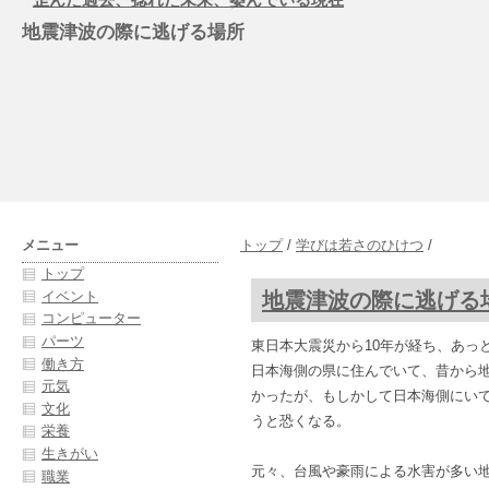
地震津波の際に逃げる場所
メニュー
トップ
/
学びは若さのひけつ
/
トップ
地震津波の際に逃げる
イベント
コンピューター
パーツ
東日本大震災から10年が経ち、あっ
働き方
日本海側の県に住んでいて、昔から
元気
かったが、もしかして日本海側にい
文化
うと恐くなる。
栄養
生きがい
元々、台風や豪雨による水害が多い
職業