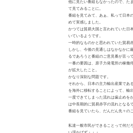
他に見たい番組もなかったので、た
て見てみることに。
番組を見てみて、あぁ、私って日本
めて実感しました。
かつては貿易大国と言われていた日
いているようです。
一時的なものかと思われていた貿易
しかし、今後の見通しはなかなかに
るであろうと番組のご意見番が言っ
一番の要因は、原子力発電所の稼働
が拡大したこと。
かなり深刻な問題です。
それから、日本の主力輸出産業であ
を海外に移転することによって、輸
一度できてしまった流れは歯止めを
は中長期的に貿易赤字の流れとなる
番組を見ていたら、だんだん先々の
私達一般市民ができることって何だ
い浮かばず・・・。