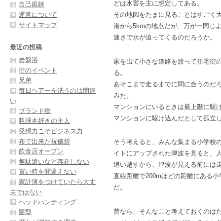
どは水害を主に想定してある。
自己鍛錬
運営について
その地図をたまに見ることはすごく
サイトマップ
港から5kmの地点だが、万が一同じ
速さで水が迫ってくるのだろうか。
最近の投稿
岩盤浴
家を出て小さな道路を渡って住宅街
街のイベント
る。
兄弟
あそこまで走るまでに間に合うのだ
毎日ヘアーを洗うのは間違
みた。
い
マンションにいるときは最上階に駆
ブランド物
マンションに駆け込んだとして孤立
料理本好きの主人
発想力こそビジネス力
布で出来た祝儀袋
そう考えると、みんな集まる小学校
飲食店オープン
イトにアップされた津波を見ると、
無駄遣いなど存在しない
追い越すから、津波が見える前には
買い時を間違えない
直線距離で200mほどの距離にある小
家計簿をつけていたら大丈
だ。
夫ではない
ヘッドハンティング
昔なら、そんなこと考えておくのは
髪型