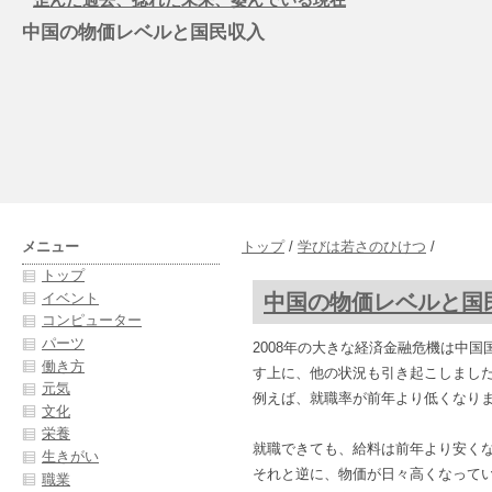
中国の物価レベルと国民収入
メニュー
トップ
/
学びは若さのひけつ
/
トップ
中国の物価レベルと国
イベント
コンピューター
パーツ
2008年の大きな経済金融危機は中
働き方
す上に、他の状況も引き起こしまし
元気
例えば、就職率が前年より低くなり
文化
栄養
就職できても、給料は前年より安く
生きがい
それと逆に、物価が日々高くなって
職業