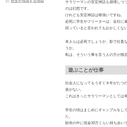
歴女が増加する理由
サラリーマンの安定神話も崩壊しつ
のは幻想です。
けれども安定神話は根強いですね。
必死に学生やフリーターは、会社に
回っていると言われてもおかしくな
本人らは必死でしょうが、影で社畜
うか。
私は、そういう事を言う人の方が残
遊ぶことが仕事
社会人になってもうすぐ８年がたつ
覚がない。
これはきっとサラリーマンとしては
学生の頃はまじめにギャンブルをして
た。
財布の中に現金30万くらい持ち歩い