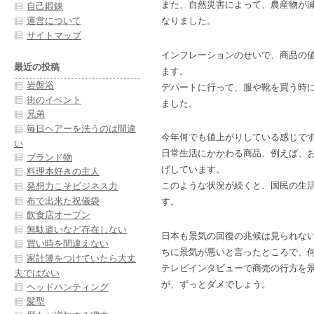
また、自然災害によって、農産物が
自己鍛錬
運営について
なりました。
サイトマップ
インフレーションのせいで、商品の
最近の投稿
ます。
岩盤浴
デパートに行って、服や靴を買う時
街のイベント
ました。
兄弟
毎日ヘアーを洗うのは間違
今年何でも値上がりしている感じで
い
日常生活にかかわる商品、例えば、
ブランド物
げしています。
料理本好きの主人
このような状況が続くと、国民の生
発想力こそビジネス力
布で出来た祝儀袋
す。
飲食店オープン
無駄遣いなど存在しない
日本も景気の回復の兆候は見られな
買い時を間違えない
ちに景気が悪いと言ったところで、
家計簿をつけていたら大丈
テレビインタビューで商売の行方を
夫ではない
が、ずっとダメでしょう。
ヘッドハンティング
髪型