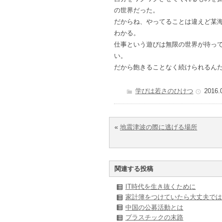
の世界だった。
だからね、やってることは違えど某
わかる。
仕事という遊びは無限の世界が待っ
い。
だから飽きることなく続けられるん
学びは若さのひけつ
2016.
«
地震津波の際に逃げる場所
関連する投稿
IT時代を生き抜くために
家計簿をつけていたら大丈夫では
中国の公募活動とは
プラスチックの末路